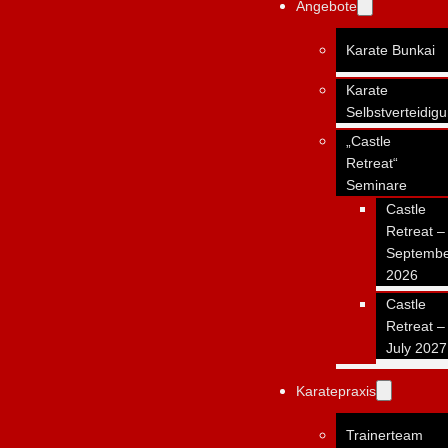
Angebote
Karate Bunkai
Karate
Selbstverteidig
„Castle
Retreat“
Seminare
Castle
Retreat –
Septemb
2026
Castle
Retreat –
July 2027
Karatepraxis
Trainerteam