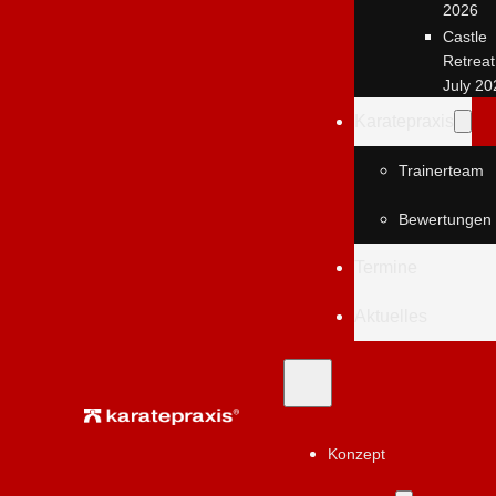
2026
Castle
Retreat
July 20
Karatepraxis
Trainerteam
Bewertungen
Termine
Aktuelles
Konzept