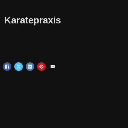
Karatepraxis
Ähnliche Beiträge
Karatepraxis Winter Bunkai in
Frechen
13. August 2023