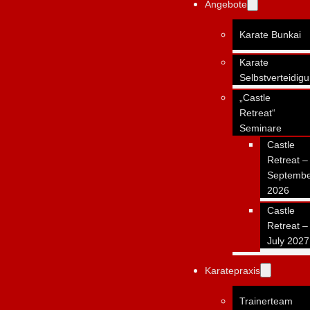
Angebote
Karate Bunkai
Karate
Selbstverteidig
„Castle
Retreat“
Seminare
Castle
Retreat –
Septemb
2026
Castle
Retreat –
July 2027
Karatepraxis
Trainerteam