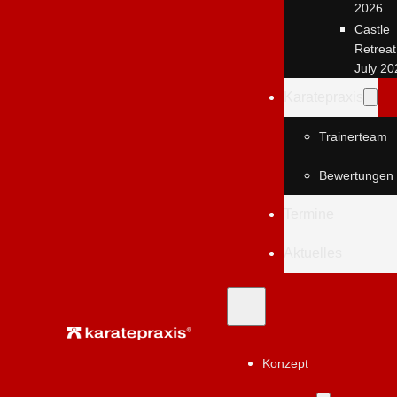
2026
Castle
Retreat
July 20
Karatepraxis
Trainerteam
Bewertungen
Termine
Aktuelles
Konzept