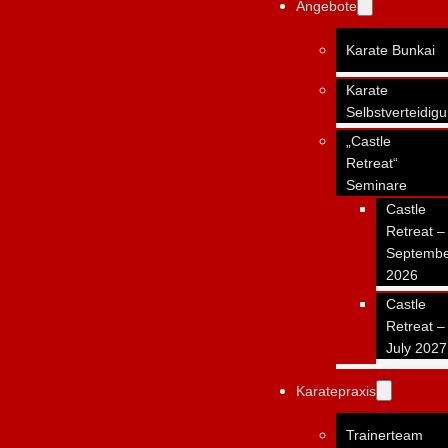
Angebote
Karate Bunkai
Karate
Selbstverteidig
„Castle
Retreat“
Seminare
Castle
Retreat –
Septemb
2026
Castle
Retreat –
July 2027
Karatepraxis
Trainerteam