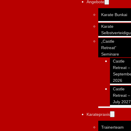
Angebote
Karate Bunkai
Karate
Selbstverteidig
„Castle
Retreat“
Seminare
Castle
Retreat –
Septemb
2026
Castle
Retreat –
July 2027
Karatepraxis
Trainerteam